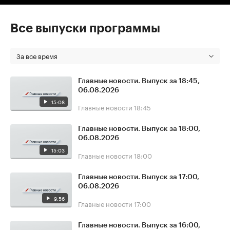
Все выпуски программы
За все время
Главные новости. Выпуск за 18:45,
06.08.2026
15:08
Главные новости
18:45
Главные новости. Выпуск за 18:00,
06.08.2026
15:03
Главные новости
18:00
Главные новости. Выпуск за 17:00,
06.08.2026
9:56
Главные новости
17:00
Главные новости. Выпуск за 16:00,