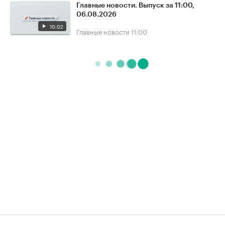
Главные новости. Выпуск за 11:00,
06.08.2026
10:02
Главные новости
11:00