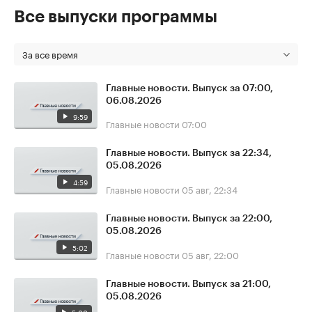
Все выпуски программы
За все время
Главные новости. Выпуск за 07:00,
06.08.2026
9:59
Главные новости
07:00
Главные новости. Выпуск за 22:34,
05.08.2026
4:59
Главные новости
05 авг, 22:34
Главные новости. Выпуск за 22:00,
05.08.2026
5:02
Главные новости
05 авг, 22:00
Главные новости. Выпуск за 21:00,
05.08.2026