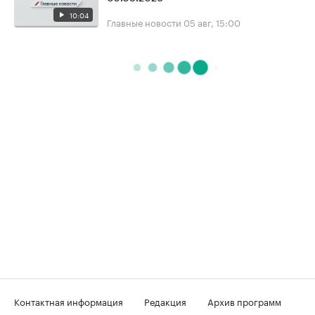
10:04
Главные новости
05 авг, 15:00
Контактная информация
Редакция
Архив программ