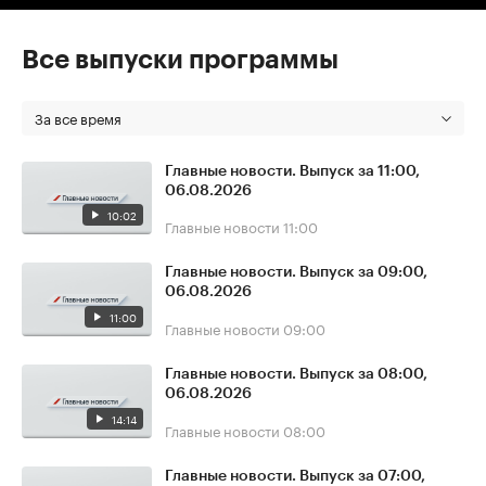
Все выпуски программы
За все время
Главные новости. Выпуск за 11:00,
06.08.2026
10:02
Главные новости
11:00
Главные новости. Выпуск за 09:00,
06.08.2026
11:00
Главные новости
09:00
Главные новости. Выпуск за 08:00,
06.08.2026
14:14
Главные новости
08:00
Главные новости. Выпуск за 07:00,