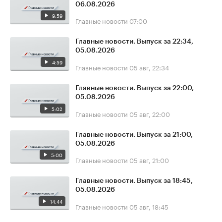
06.08.2026
9:59
Главные новости
07:00
Главные новости. Выпуск за 22:34,
05.08.2026
4:59
Главные новости
05 авг, 22:34
Главные новости. Выпуск за 22:00,
05.08.2026
5:02
Главные новости
05 авг, 22:00
Главные новости. Выпуск за 21:00,
05.08.2026
5:00
Главные новости
05 авг, 21:00
Главные новости. Выпуск за 18:45,
05.08.2026
14:44
Главные новости
05 авг, 18:45