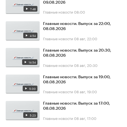
09.08.2026
7:48
Главные новости
08:00
Главные новости. Выпуск за 22:00,
08.08.2026
4:54
Главные новости
08 авг, 22:00
Главные новости. Выпуск за 20:30,
08.08.2026
14:54
Главные новости
08 авг, 20:30
Главные новости. Выпуск за 19:00,
08.08.2026
5:00
Главные новости
08 авг, 19:00
Главные новости. Выпуск за 17:00,
08.08.2026
5:23
Главные новости
08 авг, 17:00