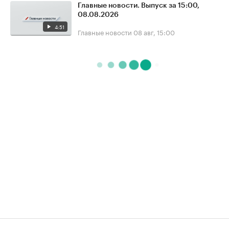
Главные новости. Выпуск за 15:00,
08.08.2026
4:51
Главные новости
08 авг, 15:00