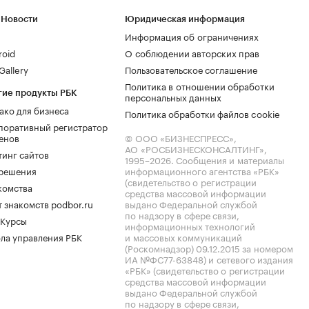
 Новости
Юридическая информация
Информация об ограничениях
roid
О соблюдении авторских прав
allery
Пользовательское соглашение
Политика в отношении обработки
гие продукты РБК
персональных данных
ако для бизнеса
Политика обработки файлов cookie
поративный регистратор
енов
© ООО «БИЗНЕСПРЕСС»,
АО «РОСБИЗНЕСКОНСАЛТИНГ»,
тинг сайтов
1995–2026
. Сообщения и материалы
.решения
информационного агентства «РБК»
(свидетельство о регистрации
комства
средства массовой информации
 знакомств podbor.ru
выдано Федеральной службой
по надзору в сфере связи,
 Курсы
информационных технологий
ла управления РБК
и массовых коммуникаций
(Роскомнадзор) 09.12.2015 за номером
ИА №ФС77-63848) и сетевого издания
«РБК» (свидетельство о регистрации
средства массовой информации
выдано Федеральной службой
по надзору в сфере связи,