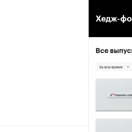
00
Хедж-фо
Все выпу
За все время