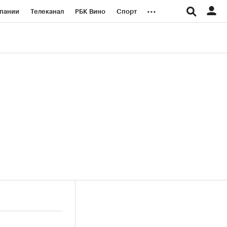
...
пании
Телеканал
РБК Вино
Спорт
ые проекты
Город
Стиль
Крипто
Спецпроекты СПб
логии и медиа
Финансы