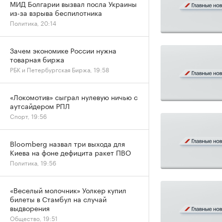
МИД Болгарии вызвал посла Украины
из-за взрыва беспилотника
Политика, 20:14
Зачем экономике России нужна
товарная биржа
РБК и Петербургская Биржа, 19:58
«Локомотив» сыграл нулевую ничью с
аутсайдером РПЛ
Спорт, 19:56
Bloomberg назвал три выхода для
Киева на фоне дефицита ракет ПВО
Политика, 19:56
«Веселый молочник» Уолкер купил
билеты в Стамбул на случай
выдворения
Общество, 19:51