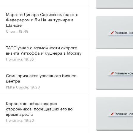
Марат и Динара Сафины сыграют с
Федерером и Ли На на турнире в
Шанхае
Спорт, 19:48
ТАСС узнал о возможности скорого
визита Уиткоффа и Кушнера в Москву
Политика, 19:36
Семь признаков успешного бизнес-
центра
РБК и Upside, 19:20
Карапетян поблагодарил
сторонников, посещавших его во
время ареста
Политика, 19:20