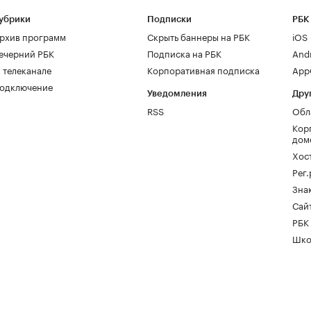
убрики
Подписки
РБК
рхив программ
Скрыть баннеры на РБК
iOS
ечерний РБК
Подписка на РБК
And
 телеканале
Корпоративная подписка
AppG
одключение
Уведомления
Дру
RSS
Обл
Кор
дом
Хос
Рег
Зна
Сайт
РБК
Шко