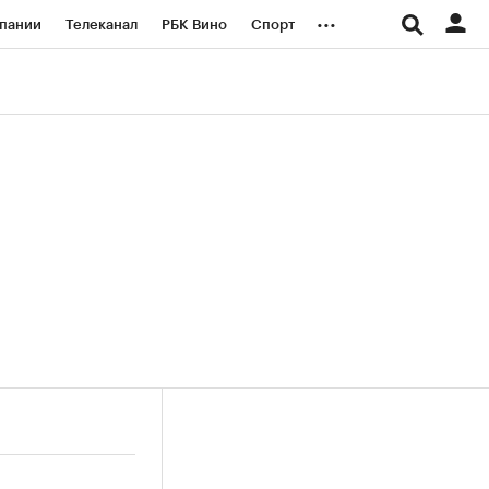
...
пании
Телеканал
РБК Вино
Спорт
ые проекты
Город
Стиль
Крипто
Спецпроекты СПб
логии и медиа
Финансы