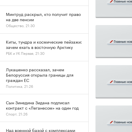
Минтруд раскрыл, кто получит право
на две пенсии
Общество, 21:30
Киты, тундра и космические пейзажи:
зачем ехать в восточную Арктику
РБК и УК Первая, 21:30
Лукашенко рассказал, зачем
Белоруссия открыла границы для
граждан ЕС
Политика, 21:26
Сын Зинедина Зидана подписал
контракт с «Леганесом» на один год
Спорт, 21:26
Над военной базой с комплексами