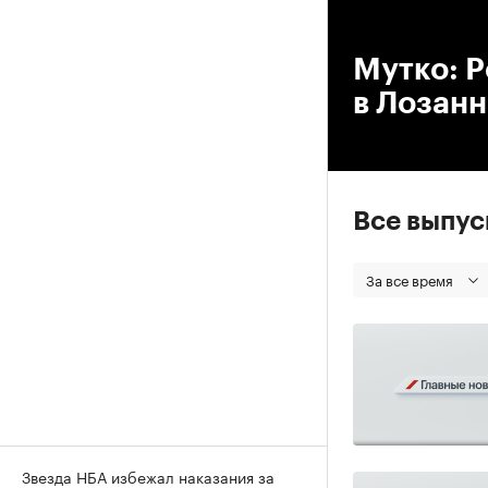
00
Мутко: Р
в Лозанн
Все выпу
За все время
Звезда НБА избежал наказания за