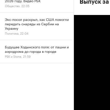
2026 году. Видео РБК
Выпуск за 
Общество, 22:05
Экс-посол раскрыл, как США помогли
передать снаряды из Сербии на
Украину
Политика, 22:04
Будущее Ходынского поля: от пашни и
аэродрома до города в городе
РБК и Stone, 21:59