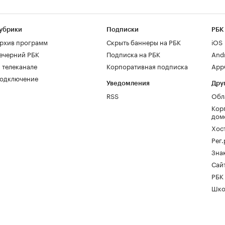
убрики
Подписки
РБК
рхив программ
Скрыть баннеры на РБК
iOS
ечерний РБК
Подписка на РБК
And
 телеканале
Корпоративная подписка
AppG
одключение
Уведомления
Дру
RSS
Обл
Кор
дом
Хос
Рег
Зна
Сайт
РБК
Шко