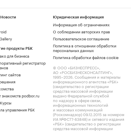
 Новости
Юридическая информация
Информация об ограничениях
roid
О соблюдении авторских прав
allery
Пользовательское соглашение
Политика в отношении обработки
гие продукты РБК
персональных данных
ако для бизнеса
Политика обработки файлов cookie
поративный регистратор
енов
© ООО «БИЗНЕСПРЕСС»,
АО «РОСБИЗНЕСКОНСАЛТИНГ»,
тинг сайтов
1995–2026
. Сообщения и материалы
.решения
информационного агентства «РБК»
(свидетельство о регистрации
комства
средства массовой информации
 знакомств podbor.ru
выдано Федеральной службой
по надзору в сфере связи,
 Курсы
информационных технологий
ла управления РБК
и массовых коммуникаций
(Роскомнадзор) 09.12.2015 за номером
ИА №ФС77-63848) и сетевого издания
«РБК» (свидетельство о регистрации
средства массовой информации