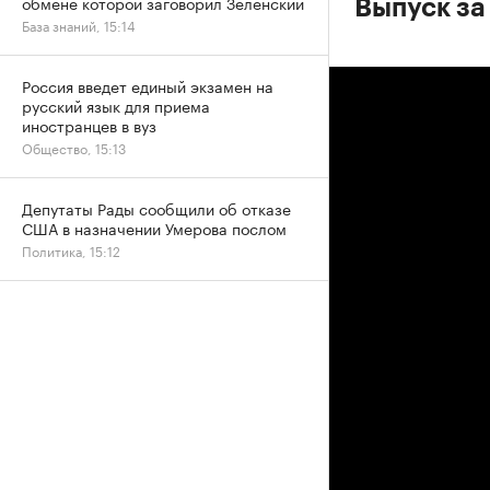
обмене которой заговорил Зеленский
Выпуск за 
База знаний, 15:14
Россия введет единый экзамен на
русский язык для приема
иностранцев в вуз
Общество, 15:13
Депутаты Рады сообщили об отказе
США в назначении Умерова послом
Политика, 15:12