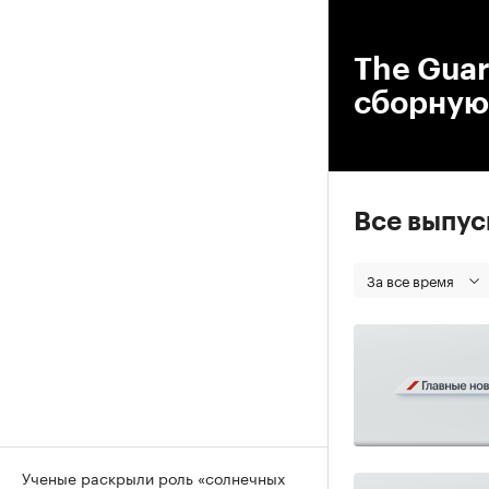
00
The Gua
сборную 
Все выпу
За все время
Ученые раскрыли роль «солнечных