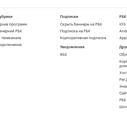
убрики
Подписки
РБК
рхив программ
Скрыть баннеры на РБК
iOS
ечерний РБК
Подписка на РБК
And
 телеканале
Корпоративная подписка
AppG
одключение
Уведомления
Дру
RSS
Обл
Кор
дом
Хос
Рег
Зна
Сайт
РБК
Шко