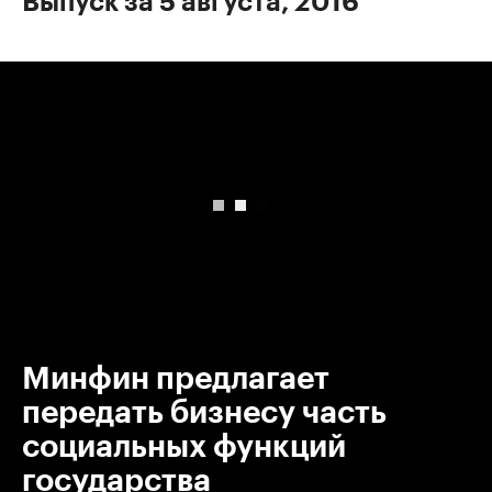
Выпуск за 5 августа, 2016
00:00
/
00:00
Минфин предлагает
передать бизнесу часть
социальных функций
государства