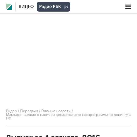
ВИДЕО
Видео
/
Передачи
/
Главные новости
/
Макларен заявил о наличии доказательств госпрограммы по допингу в
РФ