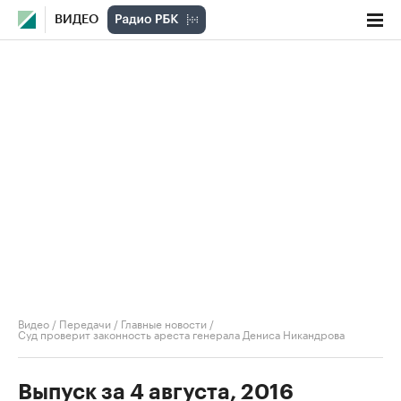
ВИДЕО
Видео
/
Передачи
/
Главные новости
/
Суд проверит законность ареста генерала Дениса Никандрова
Выпуск за 4 августа, 2016