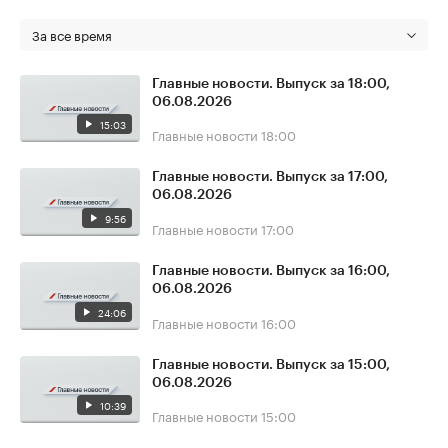
За все время
Главные новости. Выпуск за 18:00,
06.08.2026
15:03
Главные новости
18:00
Главные новости. Выпуск за 17:00,
06.08.2026
9:56
Главные новости
17:00
Главные новости. Выпуск за 16:00,
06.08.2026
24:06
Главные новости
16:00
Главные новости. Выпуск за 15:00,
06.08.2026
10:39
Главные новости
15:00