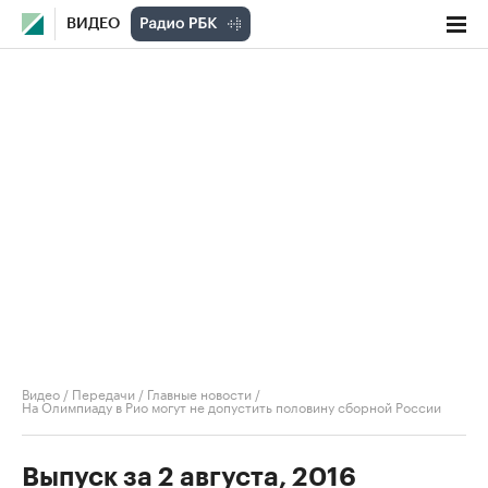
ВИДЕО
Видео
/
Передачи
/
Главные новости
/
На Олимпиаду в Рио могут не допустить половину сборной России
Выпуск за 2 августа, 2016