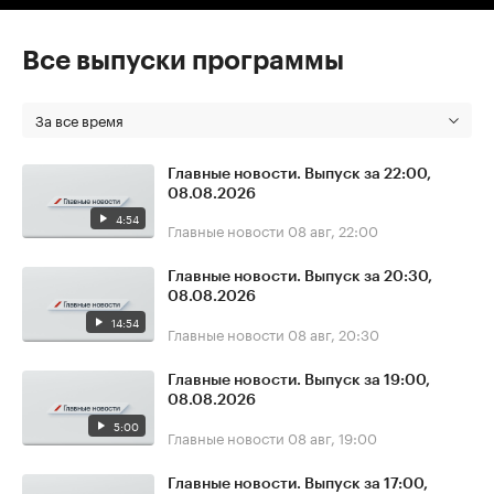
Все выпуски программы
За все время
Главные новости. Выпуск за 22:00,
08.08.2026
4:54
Главные новости
08 авг, 22:00
Главные новости. Выпуск за 20:30,
08.08.2026
14:54
Главные новости
08 авг, 20:30
Главные новости. Выпуск за 19:00,
08.08.2026
5:00
Главные новости
08 авг, 19:00
Главные новости. Выпуск за 17:00,