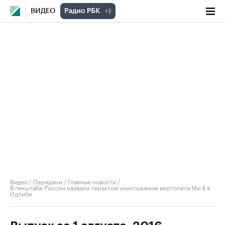
ВИДЕО
Видео
/
Передачи
/
Главные новости
/
В генштабе России назвали терактом уничтожение вертолёта Ми-8 в
Идлибе