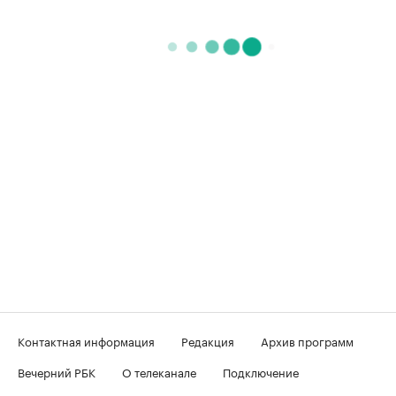
Контактная информация
Редакция
Архив программ
Вечерний РБК
О телеканале
Подключение