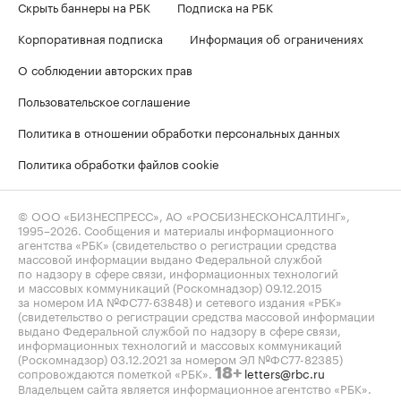
Скрыть баннеры на РБК
Подписка на РБК
Корпоративная подписка
Информация об ограничениях
О соблюдении авторских прав
Пользовательское соглашение
Политика в отношении обработки персональных данных
Политика обработки файлов cookie
© ООО «БИЗНЕСПРЕСС», АО «РОСБИЗНЕСКОНСАЛТИНГ»,
1995–2026
. Сообщения и материалы информационного
агентства «РБК» (свидетельство о регистрации средства
массовой информации выдано Федеральной службой
по надзору в сфере связи, информационных технологий
и массовых коммуникаций (Роскомнадзор) 09.12.2015
за номером ИА №ФС77-63848) и сетевого издания «РБК»
(свидетельство о регистрации средства массовой информации
выдано Федеральной службой по надзору в сфере связи,
информационных технологий и массовых коммуникаций
(Роскомнадзор) 03.12.2021 за номером ЭЛ №ФС77-82385)
сопровождаются пометкой «РБК».
letters@rbc.ru
18+
Владельцем сайта является информационное агентство «РБК».