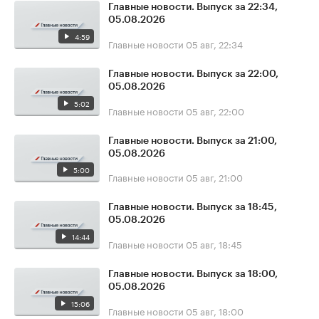
Главные новости. Выпуск за 22:34,
05.08.2026
4:59
Главные новости
05 авг, 22:34
Главные новости. Выпуск за 22:00,
05.08.2026
5:02
Главные новости
05 авг, 22:00
Главные новости. Выпуск за 21:00,
05.08.2026
5:00
Главные новости
05 авг, 21:00
Главные новости. Выпуск за 18:45,
05.08.2026
14:44
Главные новости
05 авг, 18:45
Главные новости. Выпуск за 18:00,
05.08.2026
15:06
Главные новости
05 авг, 18:00