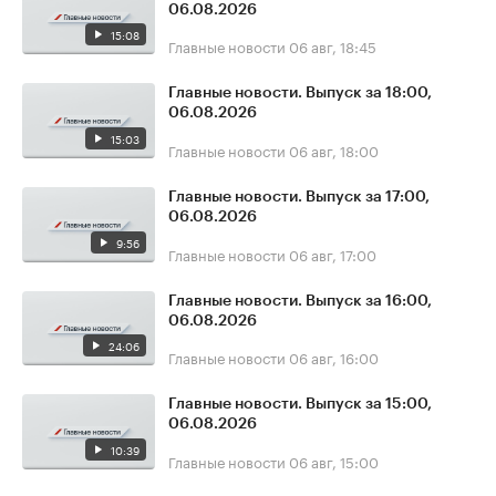
06.08.2026
15:08
Главные новости
06 авг, 18:45
Главные новости. Выпуск за 18:00,
06.08.2026
15:03
Главные новости
06 авг, 18:00
Главные новости. Выпуск за 17:00,
06.08.2026
9:56
Главные новости
06 авг, 17:00
Главные новости. Выпуск за 16:00,
06.08.2026
24:06
Главные новости
06 авг, 16:00
Главные новости. Выпуск за 15:00,
06.08.2026
10:39
Главные новости
06 авг, 15:00