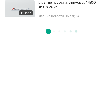
Главные новости. Выпуск за 14:00,
06.08.2026
10:23
Главные новости
06 авг, 14:00