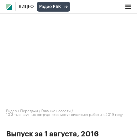
ВИДЕО
Видео
/
Передачи
/
Главные новости
/
10,3 тыс научных сотрудников могут лишиться работы к 2019 году
Выпуск за 1 августа, 2016