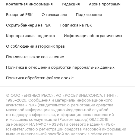
Контактная информация
Редакция
Архив программ
Вечерний РБК
О телеканале
Подключение
Скрыть баннеры на РБК
Подписка на РБК
Корпоративная подписка
Информация об ограничениях
О соблюдении авторских прав
Пользовательское соглашение
Политика в отношении обработки персональных данных
Политика обработки файлов cookie
© ООО «БИЗНЕСПРЕСС», АО «РОСБИЗНЕСКОНСАЛТИНГ»,
1995–2026
. Сообщения и материалы информационного
агентства «РБК» (свидетельство о регистрации средства
массовой информации выдано Федеральной службой
по надзору в сфере связи, информационных технологий
и массовых коммуникаций (Роскомнадзор) 09.12.2015
за номером ИА №ФС77-63848) и сетевого издания «РБК»
(свидетельство о регистрации средства массовой информации
выдано Федеральной службой по надзору в сфере связи,