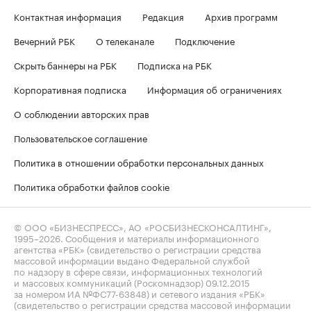
Контактная информация
Редакция
Архив программ
Вечерний РБК
О телеканале
Подключение
Скрыть баннеры на РБК
Подписка на РБК
Корпоративная подписка
Информация об ограничениях
О соблюдении авторских прав
Пользовательское соглашение
Политика в отношении обработки персональных данных
Политика обработки файлов cookie
© ООО «БИЗНЕСПРЕСС», АО «РОСБИЗНЕСКОНСАЛТИНГ»,
1995–2026
. Сообщения и материалы информационного
агентства «РБК» (свидетельство о регистрации средства
массовой информации выдано Федеральной службой
по надзору в сфере связи, информационных технологий
и массовых коммуникаций (Роскомнадзор) 09.12.2015
за номером ИА №ФС77-63848) и сетевого издания «РБК»
(свидетельство о регистрации средства массовой информации