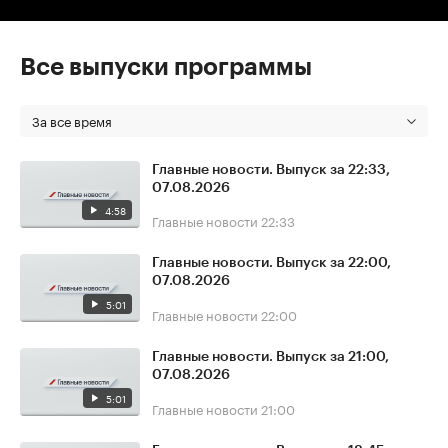
Все выпуски программы
За все время
Главные новости. Выпуск за 22:33,
07.08.2026
4:58
Главные новости
22:33
Главные новости. Выпуск за 22:00,
07.08.2026
5:01
Главные новости
22:00
Главные новости. Выпуск за 21:00,
07.08.2026
5:01
Главные новости
21:00