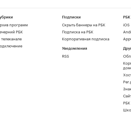
убрики
Подписки
РБК
рхив программ
Скрыть баннеры на РБК
iOS
ечерний РБК
Подписка на РБК
And
 телеканале
Корпоративная подписка
AppG
одключение
Уведомления
Дру
RSS
Обл
Кор
дом
Хос
Рег
Зна
Сайт
РБК
Шко