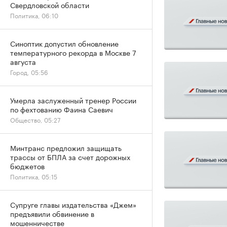
Свердловской области
Политика, 06:10
Синоптик допустил обновление
температурного рекорда в Москве 7
августа
Город, 05:56
Умерла заслуженный тренер России
по фехтованию Фаина Саевич
Общество, 05:27
Минтранс предложил защищать
трассы от БПЛА за счет дорожных
бюджетов
Политика, 05:15
Супруге главы издательства «Джем»
предъявили обвинение в
мошенничестве