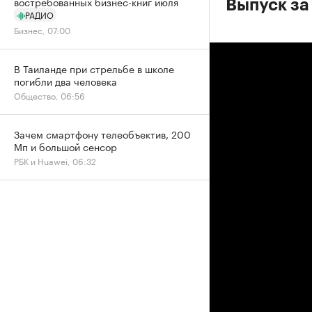
востребованных бизнес-книг июля
Выпуск за
РАДИО
Бизнес, 07:00
В Таиланде при стрельбе в школе
погибли два человека
Общество, 06:56
Зачем смартфону телеобъектив, 200
Мп и большой сенсор
РБК и Huawei, 06:32