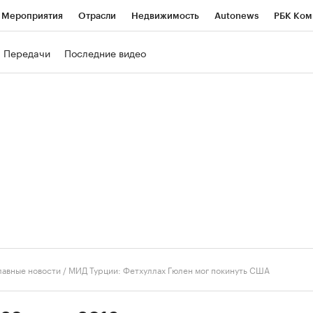
Мероприятия
Отрасли
Недвижимость
Autonews
РБК Ком
ние
РБК Курсы
РБК Life
Тренды
Визионеры
Национальн
Передачи
Последние видео
б
Исследования
Кредитные рейтинги
Франшизы
Газета
роверка контрагентов
Политика
Экономика
Бизнес
Техно
лавные новости
/
МИД Турции: Фетхуллах Гюлен мог покинуть США