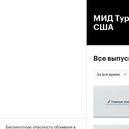
00
МИД Тур
США
Все выпу
За все время
Беспилотную опасность объявили в