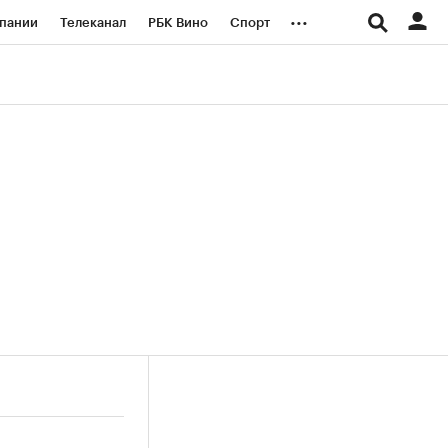
...
пании
Телеканал
РБК Вино
Спорт
ые проекты
Город
Стиль
Крипто
Спецпроекты СПб
логии и медиа
Финансы