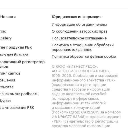
 Новости
Юридическая информация
Информация об ограничениях
roid
О соблюдении авторских прав
allery
Пользовательское соглашение
Политика в отношении обработки
гие продукты РБК
персональных данных
ако для бизнеса
Политика обработки файлов cookie
поративный регистратор
енов
© ООО «БИЗНЕСПРЕСС»,
АО «РОСБИЗНЕСКОНСАЛТИНГ»,
тинг сайтов
1995–2026
. Сообщения и материалы
.решения
информационного агентства «РБК»
(свидетельство о регистрации
комства
средства массовой информации
 знакомств podbor.ru
выдано Федеральной службой
по надзору в сфере связи,
 Курсы
информационных технологий
ла управления РБК
и массовых коммуникаций
(Роскомнадзор) 09.12.2015 за номером
ИА №ФС77-63848) и сетевого издания
«РБК» (свидетельство о регистрации
средства массовой информации