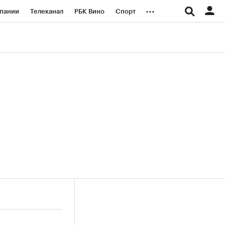
...
пании
Телеканал
РБК Вино
Спорт
ые проекты
Город
Стиль
Крипто
Спецпроекты СПб
логии и медиа
Финансы