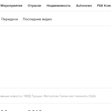
Мероприятия
Отрасли
Недвижимость
Autonews
РБК Ком
ние
РБК Курсы
РБК Life
Тренды
Визионеры
Национальн
Передачи
Последние видео
б
Исследования
Кредитные рейтинги
Франшизы
Газета
роверка контрагентов
Политика
Экономика
Бизнес
Техно
лавные новости
/
МИД Турции: Фетхуллах Гюлен мог покинуть США