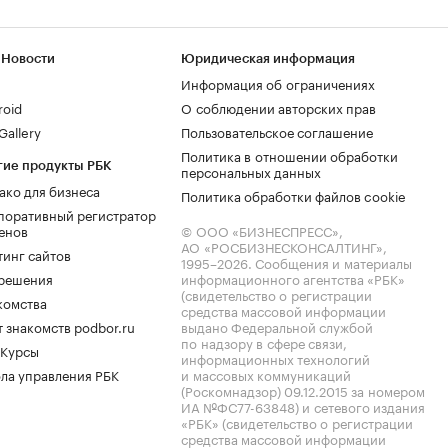
 Новости
Юридическая информация
Информация об ограничениях
roid
О соблюдении авторских прав
allery
Пользовательское соглашение
Политика в отношении обработки
гие продукты РБК
персональных данных
ако для бизнеса
Политика обработки файлов cookie
поративный регистратор
енов
© ООО «БИЗНЕСПРЕСС»,
АО «РОСБИЗНЕСКОНСАЛТИНГ»,
тинг сайтов
1995–2026
. Сообщения и материалы
.решения
информационного агентства «РБК»
(свидетельство о регистрации
комства
средства массовой информации
 знакомств podbor.ru
выдано Федеральной службой
по надзору в сфере связи,
 Курсы
информационных технологий
ла управления РБК
и массовых коммуникаций
(Роскомнадзор) 09.12.2015 за номером
ИА №ФС77-63848) и сетевого издания
«РБК» (свидетельство о регистрации
средства массовой информации