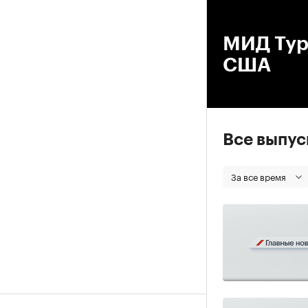
00
МИД Тур
США
Все выпу
За все время