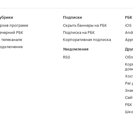
убрики
Подписки
РБК
рхив программ
Скрыть баннеры на РБК
iOS
ечерний РБК
Подписка на РБК
And
 телеканале
Корпоративная подписка
AppG
одключение
Уведомления
Дру
RSS
Обл
Кор
дом
Хос
Рег
Зна
Сайт
РБК
Шко