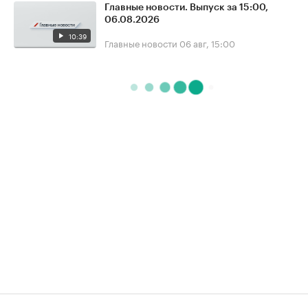
Главные новости. Выпуск за 15:00,
06.08.2026
10:39
Главные новости
06 авг, 15:00