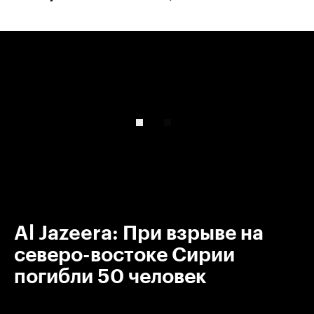
00:00
/
00:00
Al Jazeera: При взрыве на
северо-востоке Сирии
погибли 50 человек