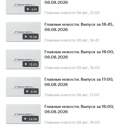
06.08.2026
4:51
Главные новости
06 авг, 21:00
Главные новости. Выпуск за 18:45,
06.08.2026
15:08
Главные новости
06 авг, 18:45
Главные новости. Выпуск за 18:00,
06.08.2026
15:03
Главные новости
06 авг, 18:00
Главные новости. Выпуск за 17:00,
06.08.2026
9:56
Главные новости
06 авг, 17:00
Главные новости. Выпуск за 16:00,
06.08.2026
24:06
Главные новости
06 авг, 16:00