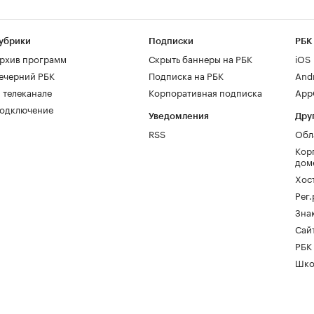
убрики
Подписки
РБК
рхив программ
Скрыть баннеры на РБК
iOS
ечерний РБК
Подписка на РБК
And
 телеканале
Корпоративная подписка
AppG
одключение
Уведомления
Дру
RSS
Обл
Кор
дом
Хос
Рег
Зна
Сайт
РБК
Шко