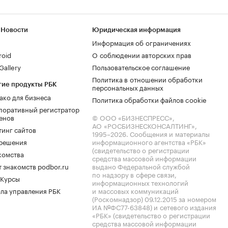
 Новости
Юридическая информация
Информация об ограничениях
roid
О соблюдении авторских прав
allery
Пользовательское соглашение
Политика в отношении обработки
гие продукты РБК
персональных данных
ако для бизнеса
Политика обработки файлов cookie
поративный регистратор
енов
© ООО «БИЗНЕСПРЕСС»,
АО «РОСБИЗНЕСКОНСАЛТИНГ»,
тинг сайтов
1995–2026
. Сообщения и материалы
.решения
информационного агентства «РБК»
(свидетельство о регистрации
комства
средства массовой информации
 знакомств podbor.ru
выдано Федеральной службой
по надзору в сфере связи,
 Курсы
информационных технологий
ла управления РБК
и массовых коммуникаций
(Роскомнадзор) 09.12.2015 за номером
ИА №ФС77-63848) и сетевого издания
«РБК» (свидетельство о регистрации
средства массовой информации