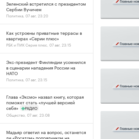
Зеленский встретился с президентом
Сербии Вучичем
Политика, 07 авг, 23:20
Как устроены приватные террасы в
квартирах «Серии плюс»
РБК и ПИК Серия плюс, 07 авг, 23:15
Экс-президент Финляндии усомнился
в сценарии нападения России на
НАТО
Политика, 07 авг, 23:15
Глава «Эксмо» назвал книгу, которая
поможет стать «лучшей версией
себя»
РАДИО
Общество, 07 авг, 23:08
Мадьяр ответил на вопрос, останется
ли «Росатом» подрядчиком на