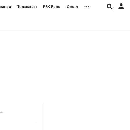
...
пании
Телеканал
РБК Вино
Спорт
ые проекты
Город
Стиль
Крипто
Спецпроекты СПб
логии и медиа
Финансы
и»