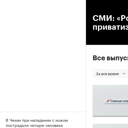
00
СМИ: «Ро
привати
Все выпу
За все время
В Чехии при нападении с ножом
пострадали четыре человека