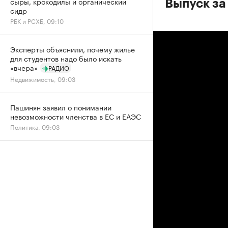
сыры, крокодилы и органический
Выпуск за
сидр
РБК и РСХБ, 09:10
Эксперты объяснили, почему жилье
для студентов надо было искать
«вчера»
РАДИО
Недвижимость, 09:03
Пашинян заявил о понимании
невозможности членства в ЕС и ЕАЭС
Политика, 09:03