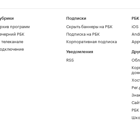
убрики
Подписки
РБК
рхив программ
Скрыть баннеры на РБК
iOS
ечерний РБК
Подписка на РБК
And
 телеканале
Корпоративная подписка
AppG
одключение
Уведомления
Дру
RSS
Обл
Кор
дом
Хос
Рег
Зна
Сайт
РБК
Шко