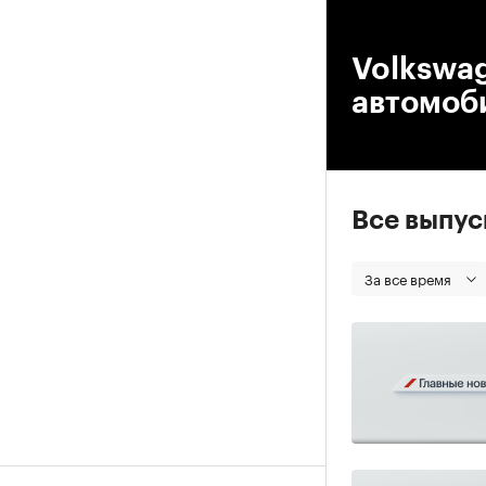
00
Volkswag
автомоб
Все выпу
За все время