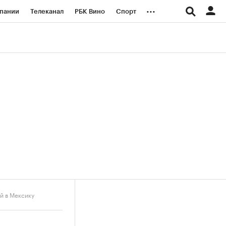
...
пании
Телеканал
РБК Вино
Спорт
ые проекты
Город
Стиль
Крипто
Спецпроекты СПб
логии и медиа
Финансы
й в Мексику