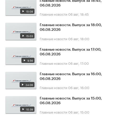
Главные новости. Выпуск за 18:45,
06.08.2026
15:08
Главные новости
06 авг, 18:45
Главные новости. Выпуск за 18:00,
06.08.2026
15:03
Главные новости
06 авг, 18:00
Главные новости. Выпуск за 17:00,
06.08.2026
9:56
Главные новости
06 авг, 17:00
Главные новости. Выпуск за 16:00,
06.08.2026
24:06
Главные новости
06 авг, 16:00
Главные новости. Выпуск за 15:00,
06.08.2026
10:39
Главные новости
06 авг, 15:00