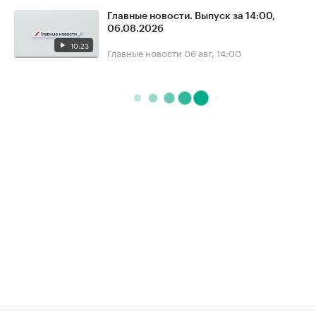
Главные новости. Выпуск за 14:00,
06.08.2026
10:23
Главные новости
06 авг, 14:00