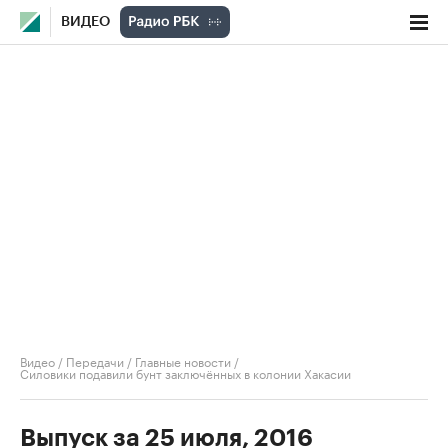
ВИДЕО
Видео
/
Передачи
/
Главные новости
/
Силовики подавили бунт заключённых в колонии Хакасии
Выпуск за 25 июля, 2016