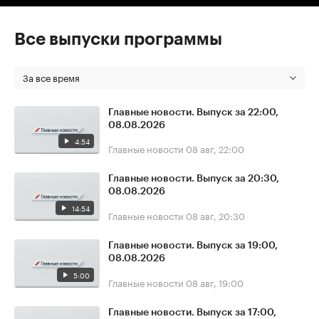
Все выпуски программы
За все время
Главные новости. Выпуск за 22:00,
08.08.2026
4:54
Главные новости
08 авг, 22:00
Главные новости. Выпуск за 20:30,
08.08.2026
14:54
Главные новости
08 авг, 20:30
Главные новости. Выпуск за 19:00,
08.08.2026
5:00
Главные новости
08 авг, 19:00
Главные новости. Выпуск за 17:00,