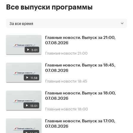
Все выпуски программы
За все время
Главные новости. Выпуск за 21:00,
07.08.2026
5:01
Главные новости
21:00
Главные новости. Выпуск за 18:45,
07.08.2026
11:58
Главные новости
18:45
Главные новости. Выпуск за 18:00,
07.08.2026
15:01
Главные новости
18:00
Главные новости. Выпуск за 17:00,
07.08.2026