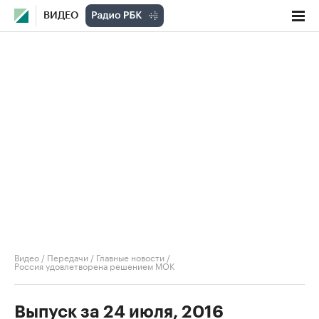
ВИДЕО
Видео
/
Передачи
/
Главные новости
/
Россия удовлетворена решением МОК
Выпуск за 24 июля, 2016