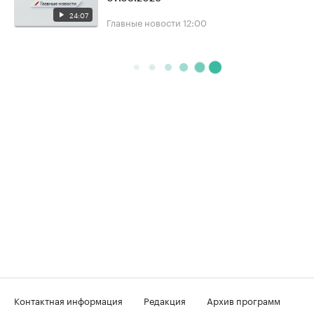
24:07
Главные новости
12:00
Контактная информация
Редакция
Архив программ