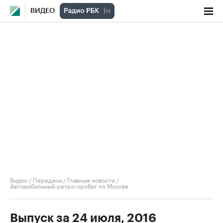
ВИДЕО
Видео
/
Передачи
/
Главные новости
/
Автомобильный ретро-пробег по Москве
Выпуск за 24 июля, 2016