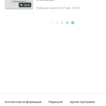
15:01
Главные новости
07 авг, 18:00
Контактная информация
Редакция
Архив программ