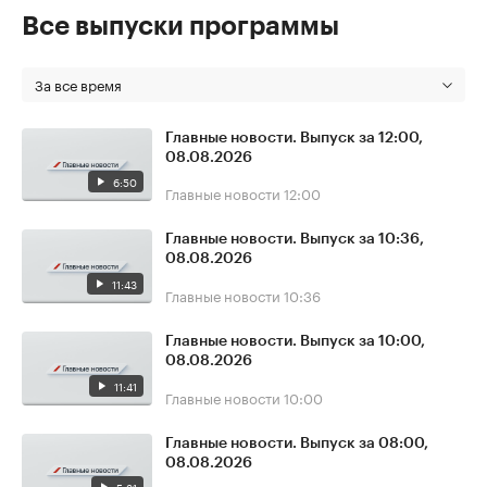
Все выпуски программы
За все время
Главные новости. Выпуск за 12:00,
08.08.2026
6:50
Главные новости
12:00
Главные новости. Выпуск за 10:36,
08.08.2026
11:43
Главные новости
10:36
Главные новости. Выпуск за 10:00,
08.08.2026
11:41
Главные новости
10:00
Главные новости. Выпуск за 08:00,
08.08.2026