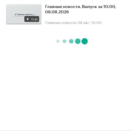
Главные новости. Выпуск за 10:00,
08.08.2026
11:41
Главные новости
08 авг, 10:00