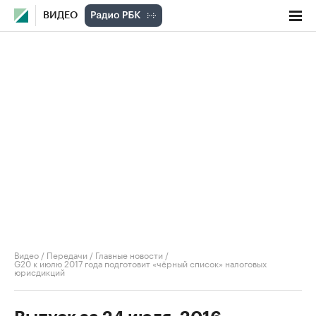
ВИДЕО
Видео
/
Передачи
/
Главные новости
/
G20 к июлю 2017 года подготовит «чёрный список» налоговых
юрисдикций