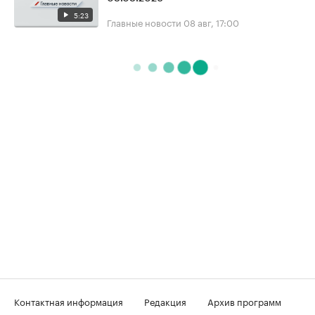
5:23
Главные новости
08 авг, 17:00
Контактная информация
Редакция
Архив программ