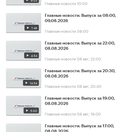
9:03
Главные новости
10:00
Главные новости. Выпуск за 08:00,
09.08.2026
7:48
Главные новости
08:00
Главные новости. Выпуск за 22:00,
08.08.2026
4:54
Главные новости
08 авг, 22:00
Главные новости. Выпуск за 20:30,
08.08.2026
14:54
Главные новости
08 авг, 20:30
Главные новости. Выпуск за 19:00,
08.08.2026
5:00
Главные новости
08 авг, 19:00
Главные новости. Выпуск за 17:00,
08.08.2026