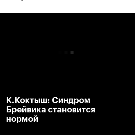
00:00
/
00:00
К.Коктыш: Синдром
Брейвика становится
нормой