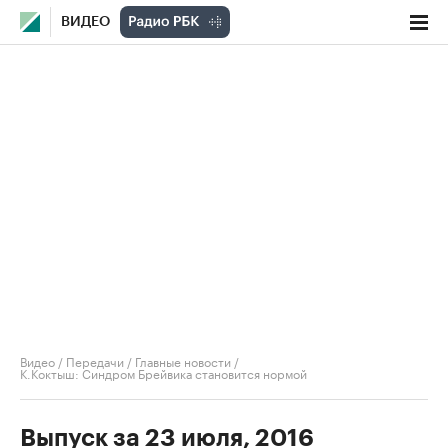
ВИДЕО
Видео
/
Передачи
/
Главные новости
/
К.Коктыш: Синдром Брейвика становится нормой
Выпуск за 23 июля, 2016