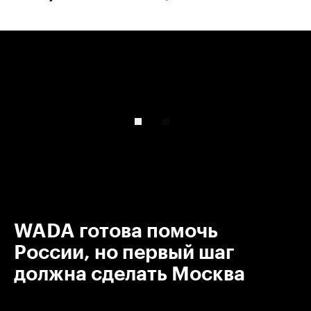
00:00
/
00:00
WADA готова помочь
России, но первый шаг
должна сделать Москва