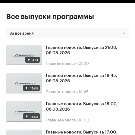
Все выпуски программы
За все время
Главные новости. Выпуск за 21:00,
06.08.2026
4:51
Главные новости
21:00
Главные новости. Выпуск за 18:45,
06.08.2026
15:08
Главные новости
18:45
Главные новости. Выпуск за 18:00,
06.08.2026
15:03
Главные новости
18:00
Главные новости. Выпуск за 17:00,