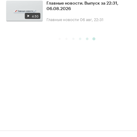
Главные новости. Выпуск за 22:31,
06.08.2026
4:50
Главные новости
06 авг, 22:31