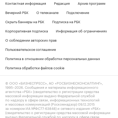
Контактная информация
Редакция
Архив программ
Вечерний РБК
О телеканале
Подключение
Скрыть баннеры на РБК
Подписка на РБК
Корпоративная подписка
Информация об ограничениях
О соблюдении авторских прав
Пользовательское соглашение
Политика в отношении обработки персональных данных
Политика обработки файлов cookie
© ООО «БИЗНЕСПРЕСС», АО «РОСБИЗНЕСКОНСАЛТИНГ»,
1995–2026
. Сообщения и материалы информационного
агентства «РБК» (свидетельство о регистрации средства
массовой информации выдано Федеральной службой
по надзору в сфере связи, информационных технологий
и массовых коммуникаций (Роскомнадзор) 09.12.2015
за номером ИА №ФС77-63848) и сетевого издания «РБК»
(свидетельство о регистрации средства массовой информации
выдано Федеральной службой по надзору в сфере связи,