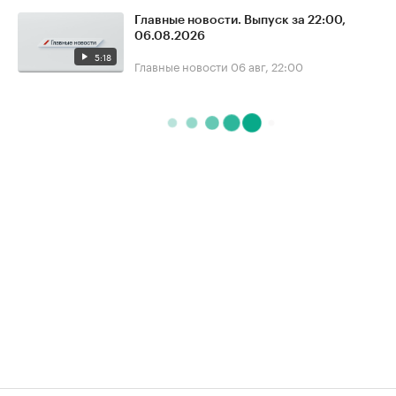
Главные новости. Выпуск за 22:00,
06.08.2026
5:18
Главные новости
06 авг, 22:00