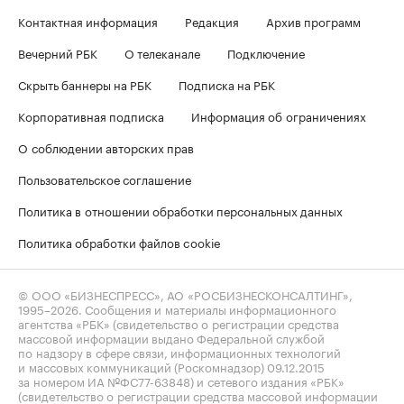
Контактная информация
Редакция
Архив программ
Вечерний РБК
О телеканале
Подключение
Скрыть баннеры на РБК
Подписка на РБК
Корпоративная подписка
Информация об ограничениях
О соблюдении авторских прав
Пользовательское соглашение
Политика в отношении обработки персональных данных
Политика обработки файлов cookie
© ООО «БИЗНЕСПРЕСС», АО «РОСБИЗНЕСКОНСАЛТИНГ»,
1995–2026
. Сообщения и материалы информационного
агентства «РБК» (свидетельство о регистрации средства
массовой информации выдано Федеральной службой
по надзору в сфере связи, информационных технологий
и массовых коммуникаций (Роскомнадзор) 09.12.2015
за номером ИА №ФС77-63848) и сетевого издания «РБК»
(свидетельство о регистрации средства массовой информации