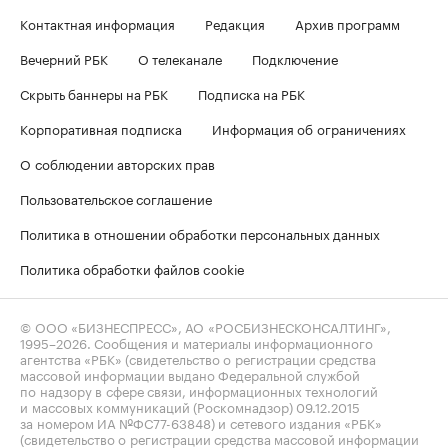
Контактная информация
Редакция
Архив программ
Вечерний РБК
О телеканале
Подключение
Скрыть баннеры на РБК
Подписка на РБК
Корпоративная подписка
Информация об ограничениях
О соблюдении авторских прав
Пользовательское соглашение
Политика в отношении обработки персональных данных
Политика обработки файлов cookie
© ООО «БИЗНЕСПРЕСС», АО «РОСБИЗНЕСКОНСАЛТИНГ»,
1995–2026
. Сообщения и материалы информационного
агентства «РБК» (свидетельство о регистрации средства
массовой информации выдано Федеральной службой
по надзору в сфере связи, информационных технологий
и массовых коммуникаций (Роскомнадзор) 09.12.2015
за номером ИА №ФС77-63848) и сетевого издания «РБК»
(свидетельство о регистрации средства массовой информации