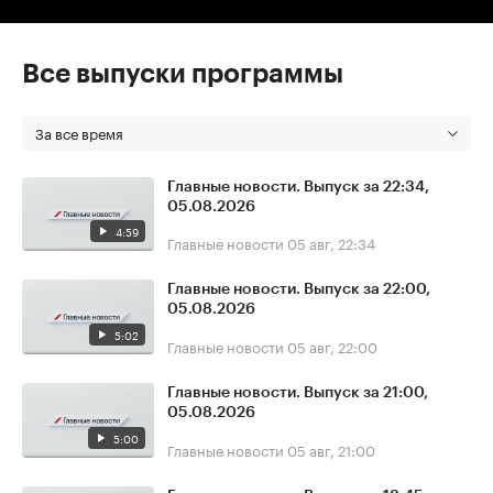
Все выпуски программы
За все время
Главные новости. Выпуск за 22:34,
05.08.2026
4:59
Главные новости
05 авг, 22:34
Главные новости. Выпуск за 22:00,
05.08.2026
5:02
Главные новости
05 авг, 22:00
Главные новости. Выпуск за 21:00,
05.08.2026
5:00
Главные новости
05 авг, 21:00