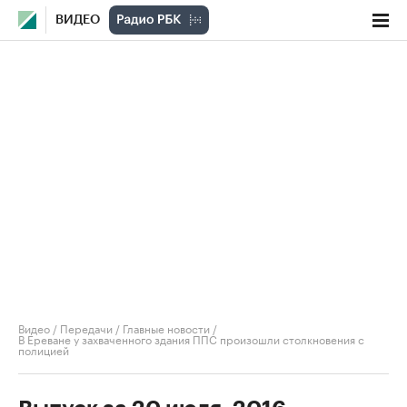
ВИДЕО
Видео
/
Передачи
/
Главные новости
/
В Ереване у захваченного здания ППС произошли столкновения с
полицией