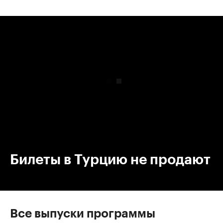
00:00
/
00:00
Билеты в Турцию не продают
Все выпуски программы