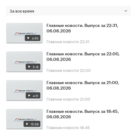
За все время
Главные новости. Выпуск за 22:31,
06.08.2026
4:50
Главные новости
22:31
Главные новости. Выпуск за 22:00,
06.08.2026
5:18
Главные новости
22:00
Главные новости. Выпуск за 21:00,
06.08.2026
4:51
Главные новости
21:00
Главные новости. Выпуск за 18:45,
06.08.2026
15:08
Главные новости
18:45