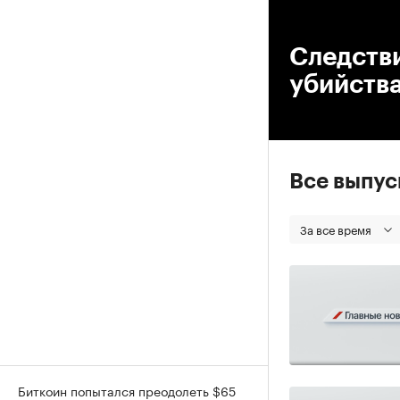
00
Следств
убийств
Все выпу
За все время
Биткоин попытался преодолеть $65