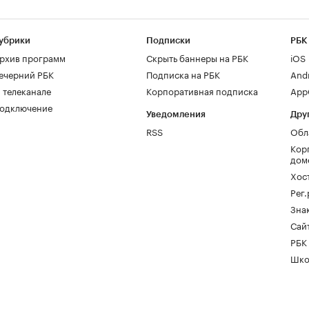
убрики
Подписки
РБК
рхив программ
Скрыть баннеры на РБК
iOS
ечерний РБК
Подписка на РБК
And
 телеканале
Корпоративная подписка
AppG
одключение
Уведомления
Дру
RSS
Обл
Кор
дом
Хос
Рег
Зна
Сайт
РБК
Шко