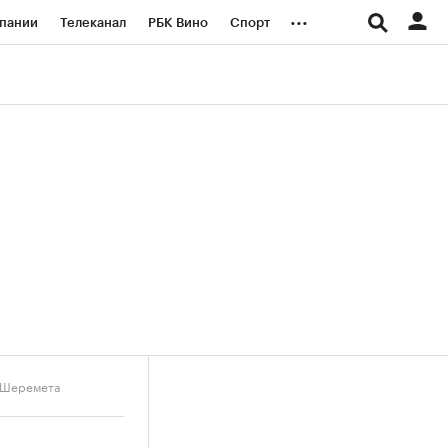
...
пании
Телеканал
РБК Вино
Спорт
ые проекты
Город
Стиль
Крипто
Спецпроекты СПб
логии и медиа
Финансы
а Шеремета