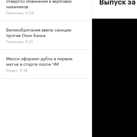
отвергло обвинения в вербовке
Выпуск за
наемников
Политика, 11:23
Великобритания ввела санкции
против Озон Банка
Политика, 11:21
Месси оформил дубль в первом
матче в старте после ЧМ
Спорт, 11:18