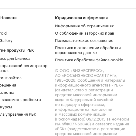
 Новости
Юридическая информация
Информация об ограничениях
roid
О соблюдении авторских прав
allery
Пользовательское соглашение
Политика в отношении обработки
гие продукты РБК
персональных данных
ако для бизнеса
Политика обработки файлов cookie
поративный регистратор
енов
© ООО «БИЗНЕСПРЕСС»,
АО «РОСБИЗНЕСКОНСАЛТИНГ»,
тинг сайтов
1995–2026
. Сообщения и материалы
.решения
информационного агентства «РБК»
(свидетельство о регистрации
комства
средства массовой информации
 знакомств podbor.ru
выдано Федеральной службой
по надзору в сфере связи,
 Курсы
информационных технологий
ла управления РБК
и массовых коммуникаций
(Роскомнадзор) 09.12.2015 за номером
ИА №ФС77-63848) и сетевого издания
«РБК» (свидетельство о регистрации
средства массовой информации