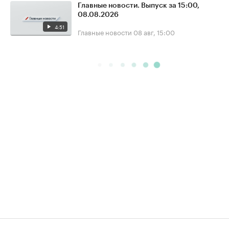
Главные новости. Выпуск за 15:00,
08.08.2026
4:51
Главные новости
08 авг, 15:00