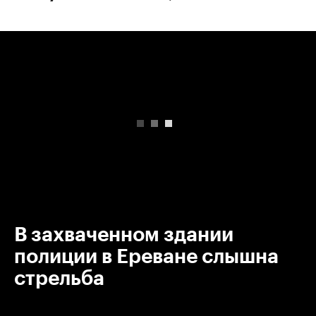
00:00
/
00:00
В захваченном здании
полиции в Ереване слышна
стрельба