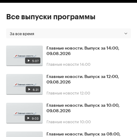
Все выпуски программы
За все время
Главные новости. Выпуск за 14:00,
09.08.2026
5:07
Главные новости
14:00
Главные новости. Выпуск за 12:00,
09.08.2026
6:31
Главные новости
12:00
Главные новости. Выпуск за 10:00,
09.08.2026
9:03
Главные новости
10:00
Главные новости. Выпуск за 08:00,