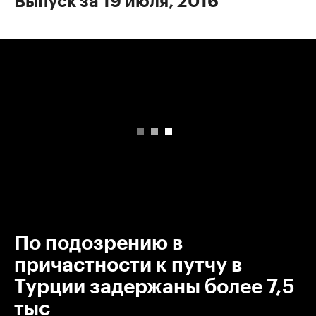
Выпуск за 19 июля, 2016
00:00
/
00:00
По подозрению в
причастности к путчу в
Турции задержаны более 7,5
тыс