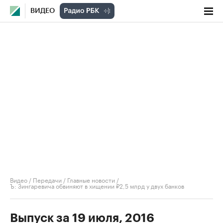
ВИДЕО
Видео
/
Передачи
/
Главные новости
/
Ъ: Зингаревича обвиняют в хищении ₽2,5 млрд у двух банков
Выпуск за 19 июля, 2016