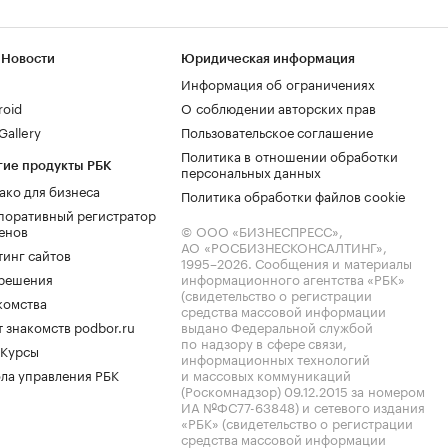
 Новости
Юридическая информация
Информация об ограничениях
roid
О соблюдении авторских прав
allery
Пользовательское соглашение
Политика в отношении обработки
гие продукты РБК
персональных данных
ако для бизнеса
Политика обработки файлов cookie
поративный регистратор
енов
© ООО «БИЗНЕСПРЕСС»,
АО «РОСБИЗНЕСКОНСАЛТИНГ»,
тинг сайтов
1995–2026
. Сообщения и материалы
.решения
информационного агентства «РБК»
(свидетельство о регистрации
комства
средства массовой информации
 знакомств podbor.ru
выдано Федеральной службой
по надзору в сфере связи,
 Курсы
информационных технологий
ла управления РБК
и массовых коммуникаций
(Роскомнадзор) 09.12.2015 за номером
ИА №ФС77-63848) и сетевого издания
«РБК» (свидетельство о регистрации
средства массовой информации