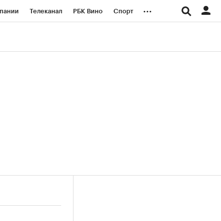
...
пании
Телеканал
РБК Вино
Спорт
ые проекты
Город
Стиль
Крипто
Спецпроекты СПб
логии и медиа
Финансы