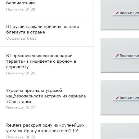
беспилотника
Политика, 01:33
В Грузии назвали причину полного
блэкаута в стране
Общество, 01:28
В Германии увидели «сценарий
теракта» в инциденте с дроном в
аэропорту
Политика, 01:20
Украина признала угрозой
нацбезопасности актрису из сериала
«СашаТаня»
Политика, 01:02
Reuters раскрыл одну из крупнейших
уступок Ирану в конфликте с США
Политика, 00:51