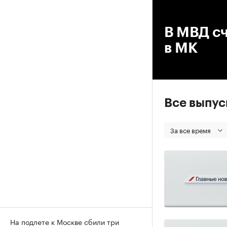
00
В МВД с
в МК
Все выпу
За все время
На подлете к Москве сбили три