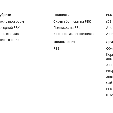
убрики
Подписки
РБК
рхив программ
Скрыть баннеры на РБК
iOS
ечерний РБК
Подписка на РБК
And
 телеканале
Корпоративная подписка
AppG
одключение
Уведомления
Дру
RSS
Обл
Кор
дом
Хос
Рег
Зна
Сайт
РБК
Шко