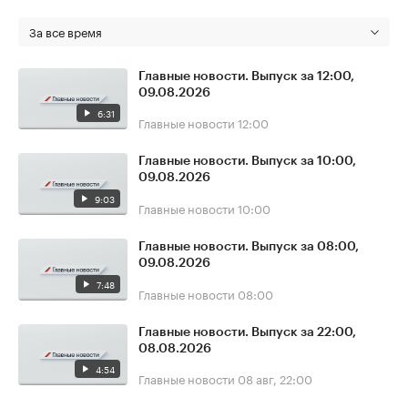
За все время
Главные новости. Выпуск за 12:00,
09.08.2026
6:31
Главные новости
12:00
Главные новости. Выпуск за 10:00,
09.08.2026
9:03
Главные новости
10:00
Главные новости. Выпуск за 08:00,
09.08.2026
7:48
Главные новости
08:00
Главные новости. Выпуск за 22:00,
08.08.2026
4:54
Главные новости
08 авг, 22:00