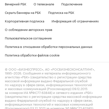
Вечерний РБК
О телеканале
Подключение
Скрыть баннеры на РБК
Подписка на РБК
Корпоративная подписка
Информация об ограничениях
О соблюдении авторских прав
Пользовательское соглашение
Политика в отношении обработки персональных данных
Политика обработки файлов cookie
© ООО «БИЗНЕСПРЕСС», АО «РОСБИЗНЕСКОНСАЛТИНГ»,
1995–2026
. Сообщения и материалы информационного
агентства «РБК» (свидетельство о регистрации средства
массовой информации выдано Федеральной службой
по надзору в сфере связи, информационных технологий
и массовых коммуникаций (Роскомнадзор) 09.12.2015
за номером ИА №ФС77-63848) и сетевого издания «РБК»
(свидетельство о регистрации средства массовой информации
выдано Федеральной службой по надзору в сфере связи,
информационных технологий и массовых коммуникаций
(Роскомнадзор) 03.12.2021 за номером ЭЛ №ФС77-82385)