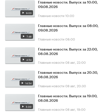
Главные новости. Выпуск за 10:00,
09.08.2026
9:03
Главные новости
10:00
Главные новости. Выпуск за 08:00,
09.08.2026
7:48
Главные новости
08:00
Главные новости. Выпуск за 22:00,
08.08.2026
4:54
Главные новости
08 авг, 22:00
Главные новости. Выпуск за 20:30,
08.08.2026
14:54
Главные новости
08 авг, 20:30
Главные новости. Выпуск за 19:00,
08.08.2026
5:00
Главные новости
08 авг, 19:00