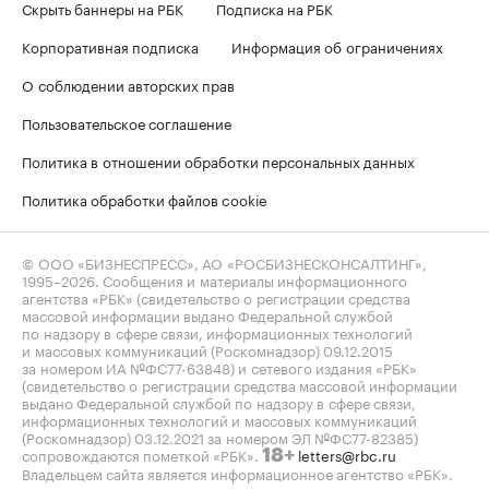
Скрыть баннеры на РБК
Подписка на РБК
Корпоративная подписка
Информация об ограничениях
О соблюдении авторских прав
Пользовательское соглашение
Политика в отношении обработки персональных данных
Политика обработки файлов cookie
© ООО «БИЗНЕСПРЕСС», АО «РОСБИЗНЕСКОНСАЛТИНГ»,
1995–2026
. Сообщения и материалы информационного
агентства «РБК» (свидетельство о регистрации средства
массовой информации выдано Федеральной службой
по надзору в сфере связи, информационных технологий
и массовых коммуникаций (Роскомнадзор) 09.12.2015
за номером ИА №ФС77-63848) и сетевого издания «РБК»
(свидетельство о регистрации средства массовой информации
выдано Федеральной службой по надзору в сфере связи,
информационных технологий и массовых коммуникаций
(Роскомнадзор) 03.12.2021 за номером ЭЛ №ФС77-82385)
сопровождаются пометкой «РБК».
letters@rbc.ru
18+
Владельцем сайта является информационное агентство «РБК».