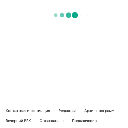
Контактная информация
Редакция
Архив программ
Вечерний РБК
О телеканале
Подключение