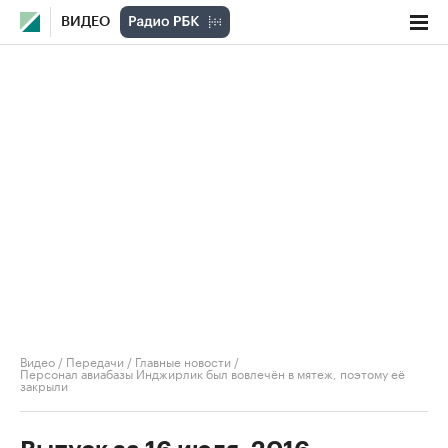
ВИДЕО
Видео
/
Передачи
/
Главные новости
/
Персонал авиабазы Инджирлик был вовлечён в мятеж, поэтому её
закрыли