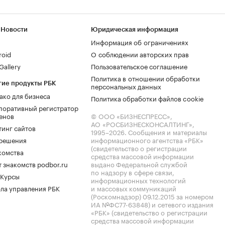
 Новости
Юридическая информация
Информация об ограничениях
roid
О соблюдении авторских прав
allery
Пользовательское соглашение
Политика в отношении обработки
гие продукты РБК
персональных данных
ако для бизнеса
Политика обработки файлов cookie
поративный регистратор
енов
© ООО «БИЗНЕСПРЕСС»,
АО «РОСБИЗНЕСКОНСАЛТИНГ»,
тинг сайтов
1995–2026
. Сообщения и материалы
.решения
информационного агентства «РБК»
(свидетельство о регистрации
комства
средства массовой информации
 знакомств podbor.ru
выдано Федеральной службой
по надзору в сфере связи,
 Курсы
информационных технологий
ла управления РБК
и массовых коммуникаций
(Роскомнадзор) 09.12.2015 за номером
ИА №ФС77-63848) и сетевого издания
«РБК» (свидетельство о регистрации
средства массовой информации