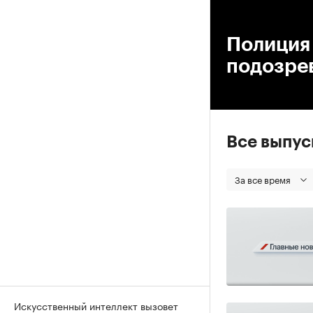
00
Полиция
подозрев
Все выпу
За все время
Искусственный интеллект вызовет