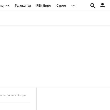
...
пании
Телеканал
РБК Вино
Спорт
ые проекты
Город
Стиль
Крипто
Спецпроекты СПб
логии и медиа
Финансы
о теракте в Ницце