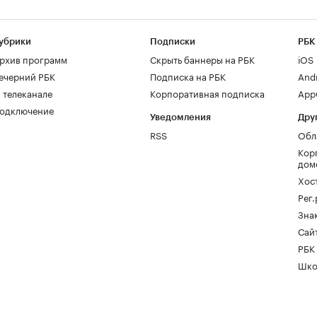
убрики
Подписки
РБК
рхив программ
Скрыть баннеры на РБК
iOS
ечерний РБК
Подписка на РБК
And
 телеканале
Корпоративная подписка
AppG
одключение
Уведомления
Дру
RSS
Обл
Кор
дом
Хос
Рег
Зна
Сайт
РБК
Шко