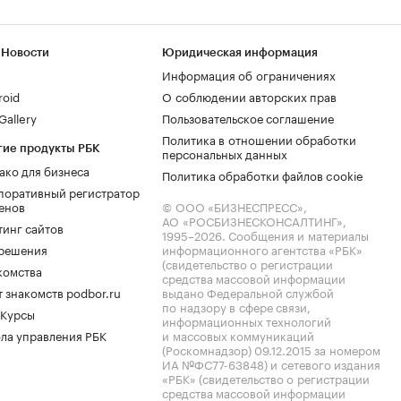
 Новости
Юридическая информация
Информация об ограничениях
roid
О соблюдении авторских прав
allery
Пользовательское соглашение
Политика в отношении обработки
гие продукты РБК
персональных данных
ако для бизнеса
Политика обработки файлов cookie
поративный регистратор
енов
© ООО «БИЗНЕСПРЕСС»,
АО «РОСБИЗНЕСКОНСАЛТИНГ»,
тинг сайтов
1995–2026
. Сообщения и материалы
.решения
информационного агентства «РБК»
(свидетельство о регистрации
комства
средства массовой информации
 знакомств podbor.ru
выдано Федеральной службой
по надзору в сфере связи,
 Курсы
информационных технологий
ла управления РБК
и массовых коммуникаций
(Роскомнадзор) 09.12.2015 за номером
ИА №ФС77-63848) и сетевого издания
«РБК» (свидетельство о регистрации
средства массовой информации