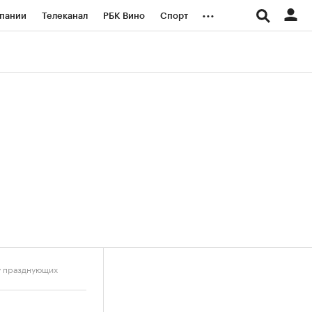
...
пании
Телеканал
РБК Вино
Спорт
ые проекты
Город
Стиль
Крипто
Спецпроекты СПб
логии и медиа
Финансы
пу празднующих