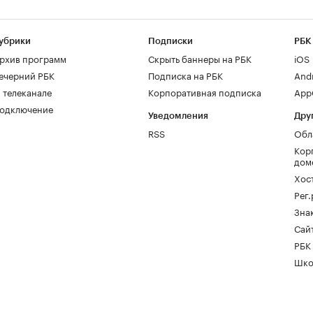
убрики
Подписки
РБК
рхив программ
Скрыть баннеры на РБК
iOS
ечерний РБК
Подписка на РБК
And
 телеканале
Корпоративная подписка
AppG
одключение
Уведомления
Дру
RSS
Обл
Кор
дом
Хос
Рег
Зна
Сайт
РБК
Шко