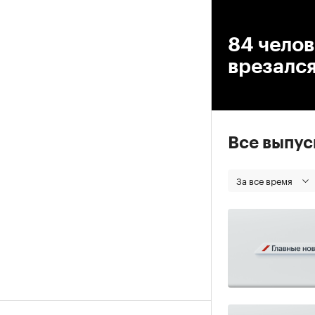
00
84 челов
врезалс
Все выпу
За все время