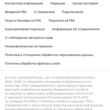
Контактная информация
Редакция
Архив программ
Вечерний РБК
О телеканале
Подключение
Скрыть баннеры на РБК
Подписка на РБК
Корпоративная подписка
Информация об ограничениях
О соблюдении авторских прав
Пользовательское соглашение
Политика в отношении обработки персональных данных
Политика обработки файлов cookie
© ООО «БИЗНЕСПРЕСС», АО «РОСБИЗНЕСКОНСАЛТИНГ»,
1995–2026
. Сообщения и материалы информационного
агентства «РБК» (свидетельство о регистрации средства
массовой информации выдано Федеральной службой
по надзору в сфере связи, информационных технологий
и массовых коммуникаций (Роскомнадзор) 09.12.2015
за номером ИА №ФС77-63848) и сетевого издания «РБК»
(свидетельство о регистрации средства массовой информации
выдано Федеральной службой по надзору в сфере связи,