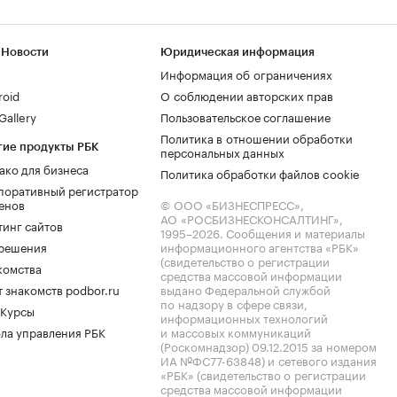
 Новости
Юридическая информация
Информация об ограничениях
roid
О соблюдении авторских прав
allery
Пользовательское соглашение
Политика в отношении обработки
гие продукты РБК
персональных данных
ако для бизнеса
Политика обработки файлов cookie
поративный регистратор
енов
© ООО «БИЗНЕСПРЕСС»,
АО «РОСБИЗНЕСКОНСАЛТИНГ»,
тинг сайтов
1995–2026
. Сообщения и материалы
.решения
информационного агентства «РБК»
(свидетельство о регистрации
комства
средства массовой информации
 знакомств podbor.ru
выдано Федеральной службой
по надзору в сфере связи,
 Курсы
информационных технологий
ла управления РБК
и массовых коммуникаций
(Роскомнадзор) 09.12.2015 за номером
ИА №ФС77-63848) и сетевого издания
«РБК» (свидетельство о регистрации
средства массовой информации