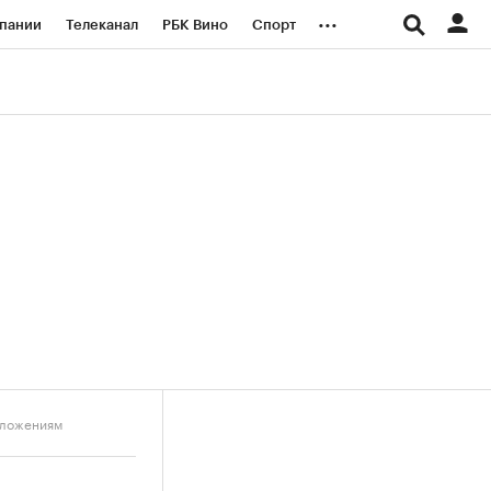
...
пании
Телеканал
РБК Вино
Спорт
ые проекты
Город
Стиль
Крипто
Спецпроекты СПб
логии и медиа
Финансы
дложениям