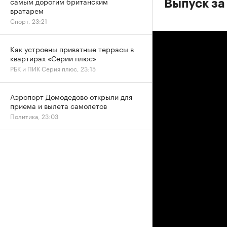
самым дорогим британским
Выпуск за
вратарем
Спорт, 23:21
Как устроены приватные террасы в
квартирах «Серии плюс»
РБК и ПИК Серия плюс, 23:15
Аэропорт Домодедово открыли для
приема и вылета самолетов
Политика, 23:03