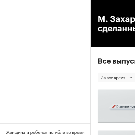
00
М. Захар
сделанн
Все выпу
За все время
Женщина и ребенок погибли во время