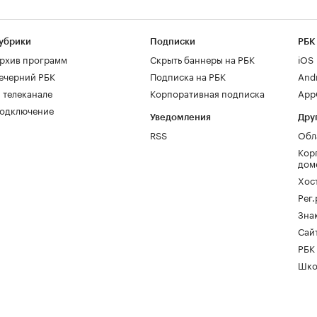
убрики
Подписки
РБК
рхив программ
Скрыть баннеры на РБК
iOS
ечерний РБК
Подписка на РБК
And
 телеканале
Корпоративная подписка
AppG
одключение
Уведомления
Дру
RSS
Обл
Кор
дом
Хос
Рег
Зна
Сайт
РБК
Шко