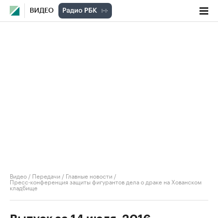
ВИДЕО
Видео
/
Передачи
/
Главные новости
/
Пресс-конференция защиты фигурантов дела о драке на Хованском
кладбище