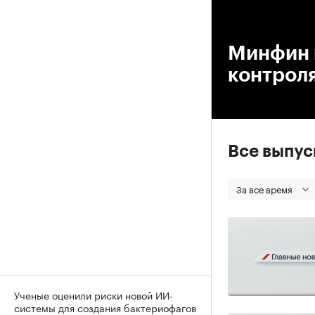
00
Минфин 
контрол
Все выпу
За все время
Ученые оценили риски новой ИИ-
системы для создания бактериофагов