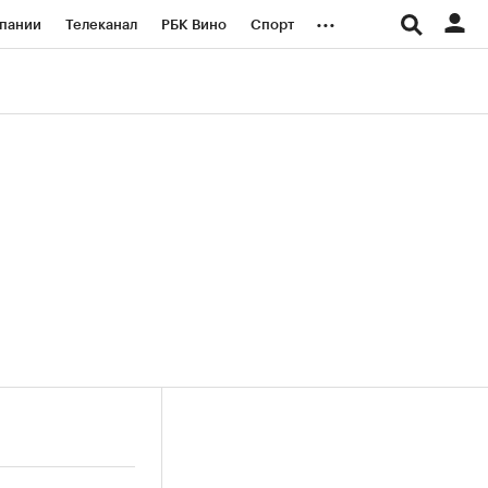
...
пании
Телеканал
РБК Вино
Спорт
ые проекты
Город
Стиль
Крипто
Спецпроекты СПб
логии и медиа
Финансы