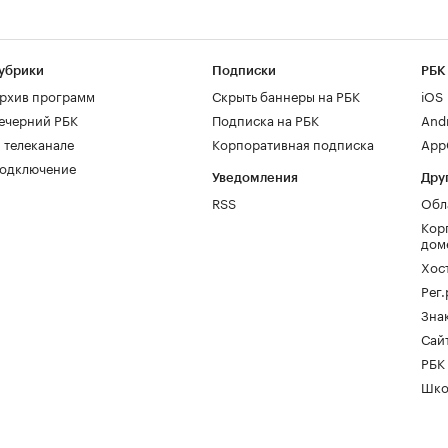
убрики
Подписки
РБК
рхив программ
Скрыть баннеры на РБК
iOS
ечерний РБК
Подписка на РБК
And
 телеканале
Корпоративная подписка
AppG
одключение
Уведомления
Дру
RSS
Обл
Кор
дом
Хос
Рег
Зна
Сайт
РБК
Шко