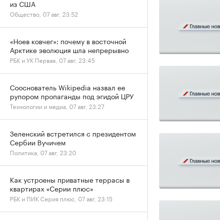
из США
Общество, 07 авг, 23:52
«Ноев ковчег»: почему в восточной
Арктике эволюция шла непрерывно
РБК и УК Первая, 07 авг, 23:45
Сооснователь Wikipedia назвал ее
рупором пропаганды под эгидой ЦРУ
Технологии и медиа, 07 авг, 23:27
Зеленский встретился с президентом
Сербии Вучичем
Политика, 07 авг, 23:20
Как устроены приватные террасы в
квартирах «Серии плюс»
РБК и ПИК Серия плюс, 07 авг, 23:15