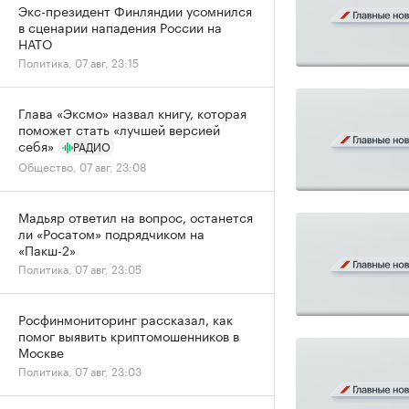
Экс-президент Финляндии усомнился
в сценарии нападения России на
НАТО
Политика, 07 авг, 23:15
Глава «Эксмо» назвал книгу, которая
поможет стать «лучшей версией
себя»
РАДИО
Общество, 07 авг, 23:08
Мадьяр ответил на вопрос, останется
ли «Росатом» подрядчиком на
«Пакш-2»
Политика, 07 авг, 23:05
Росфинмониторинг рассказал, как
помог выявить криптомошенников в
Москве
Политика, 07 авг, 23:03