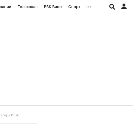
...
пании
Телеканал
РБК Вино
Спорт
ые проекты
Город
Стиль
Крипто
Спецпроекты СПб
логии и медиа
Финансы
лагерь ИГИЛ