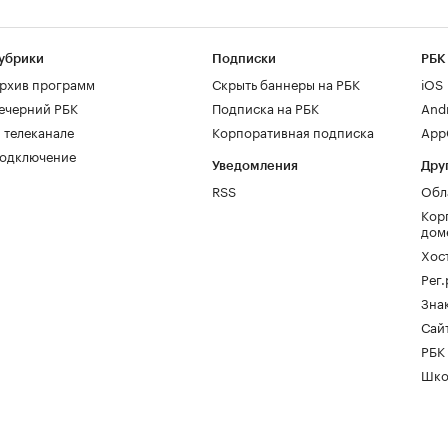
убрики
Подписки
РБК
рхив программ
Скрыть баннеры на РБК
iOS
ечерний РБК
Подписка на РБК
And
 телеканале
Корпоративная подписка
AppG
одключение
Уведомления
Дру
RSS
Обл
Кор
дом
Хос
Рег
Зна
Сайт
РБК
Шко