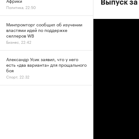
Африки
Выпуск за
Политика, 22:50
Минпромторг сообщил об изучении
властями идей по поддержке
селлеров WB
Бизнес, 22:42
Александр Усик заявил, что у него
есть «два варианта» для прощального
боя
Спорт, 22:32