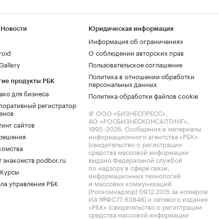
 Новости
Юридическая информация
Информация об ограничениях
roid
О соблюдении авторских прав
allery
Пользовательское соглашение
Политика в отношении обработки
гие продукты РБК
персональных данных
ако для бизнеса
Политика обработки файлов cookie
поративный регистратор
енов
© ООО «БИЗНЕСПРЕСС»,
АО «РОСБИЗНЕСКОНСАЛТИНГ»,
тинг сайтов
1995–2026
. Сообщения и материалы
.решения
информационного агентства «РБК»
(свидетельство о регистрации
комства
средства массовой информации
 знакомств podbor.ru
выдано Федеральной службой
по надзору в сфере связи,
 Курсы
информационных технологий
ла управления РБК
и массовых коммуникаций
(Роскомнадзор) 09.12.2015 за номером
ИА №ФС77-63848) и сетевого издания
«РБК» (свидетельство о регистрации
средства массовой информации