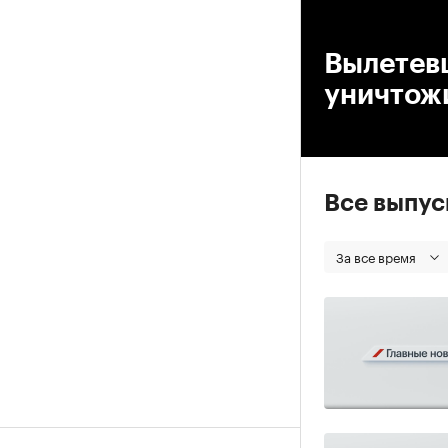
00
Вылетев
уничтож
Все выпу
За все время