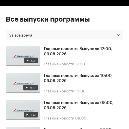
Все выпуски программы
За все время
Главные новости. Выпуск за 12:00,
09.08.2026
6:31
Главные новости
12:00
Главные новости. Выпуск за 10:00,
09.08.2026
9:03
Главные новости
10:00
Главные новости. Выпуск за 08:00,
09.08.2026
7:48
Главные новости
08:00