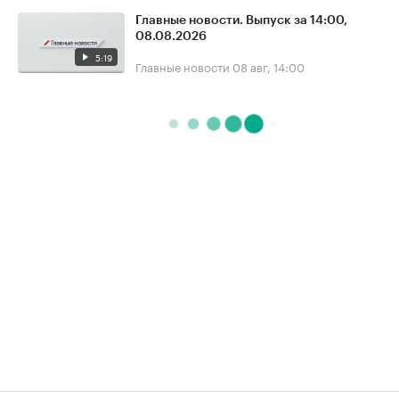
Главные новости. Выпуск за 14:00,
08.08.2026
5:19
Главные новости
08 авг, 14:00