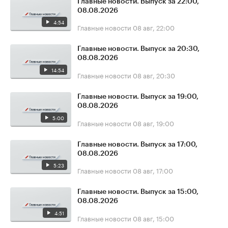
Главные новости. Выпуск за 22:00,
08.08.2026
4:54
Главные новости
08 авг, 22:00
Главные новости. Выпуск за 20:30,
08.08.2026
14:54
Главные новости
08 авг, 20:30
Главные новости. Выпуск за 19:00,
08.08.2026
5:00
Главные новости
08 авг, 19:00
Главные новости. Выпуск за 17:00,
08.08.2026
5:23
Главные новости
08 авг, 17:00
Главные новости. Выпуск за 15:00,
08.08.2026
4:51
Главные новости
08 авг, 15:00